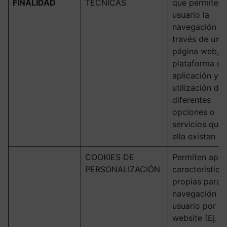
FINALIDAD
TÉCNICAS
que permiten 
usuario la
navegación a
través de una
página web,
plataforma o
aplicación y l
utilización de 
diferentes
opciones o
servicios que 
ella existan
COOKIES DE
Permiten aplic
PERSONALIZACIÓN
característica
propias para l
navegación de
usuario por el
website (Ej.