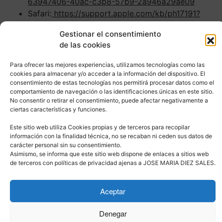
63947406-40ac-c3b8-57b9-2a946a29ae09
Safari:
https://support.apple.com/kb/ph17191?
locale=es_ES
Gestionar el consentimiento
Opera:
https://help.opera.com/en/latest/web-
de las cookies
preferences/#cookies
Para ofrecer las mejores experiencias, utilizamos tecnologías como las
Para conocer más información sobre el tratamiento de
cookies para almacenar y/o acceder a la información del dispositivo. El
datos personales, le recomendamos visitar nuestro
consentimiento de estas tecnologías nos permitirá procesar datos como el
comportamiento de navegación o las identificaciones únicas en este sitio.
apartado “
Política de Privacidad
”.
No consentir o retirar el consentimiento, puede afectar negativamente a
ciertas características y funciones.
Última actualización: 17 de octubre de 2022
Este sitio web utiliza Cookies propias y de terceros para recopilar
información con la finalidad técnica, no se recaban ni ceden sus datos de
carácter personal sin su consentimiento.
Asimismo, se informa que este sitio web dispone de enlaces a sitios web
de terceros con políticas de privacidad ajenas a JOSE MARIA DIEZ SALES.
Copyright 2026 ©
Xemprods_ Soluciones Informáticas
- All Rights
Reserved.
Aceptar
Code is Poetry | Proudly Powered by WordPress!
Denegar