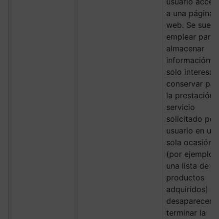
usuario acced
a una página
web. Se suele
emplear para
almacenar
información q
solo interesa
conservar par
la prestación 
servicio
solicitado por
usuario en un
sola ocasión
(por ejemplo,
una lista de
productos
adquiridos) y
desaparecen a
terminar la