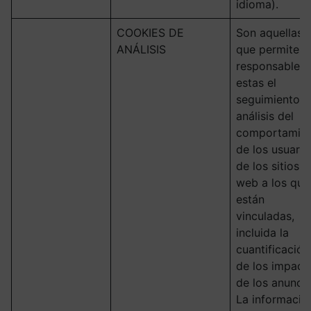
idioma).
COOKIES DE
Son aquellas
ANÁLISIS
que permiten 
responsable d
estas el
seguimiento y
análisis del
comportamie
de los usuario
de los sitios
web a los que
están
vinculadas,
incluida la
cuantificación
de los impact
de los anuncio
La informació