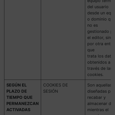
equipo termin
del usuario
desde un equ
o dominio qu
no es
gestionado po
el editor, sino
por otra enti
que
trata los dato
obtenidos a
través de las
cookies.
SEGÚN EL
COOKIES DE
Son aquellas
PLAZO DE
SESIÓN
diseñadas par
TIEMPO QUE
recabar y
PERMANEZCAN
almacenar da
ACTIVADAS
mientras el