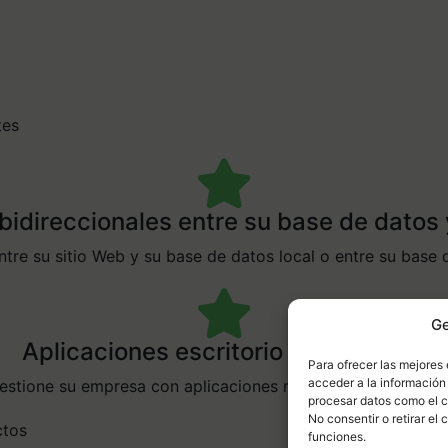
tes
bidireccionales entre su base de datos 
tre su sitio Web y su base de datos local o entre su base 
Ge
Aplicaciones escritorio a su medida
Para ofrecer las mejores
acceder a la información 
estione su empresa con aplicaciones realizadas a su medid
procesar datos como el c
No consentir o retirar el
ctos
funciones.