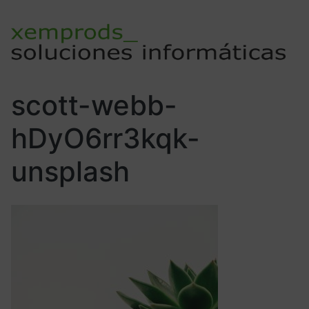
scott-webb-
hDyO6rr3kqk-
unsplash