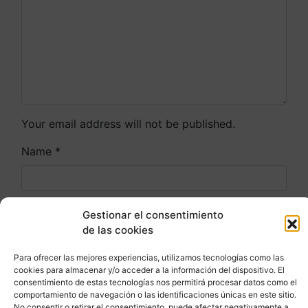
Your email address will not be published.
Name
*
Email
*
Gestionar el consentimiento
de las cookies
Para ofrecer las mejores experiencias, utilizamos tecnologías como las
Website
cookies para almacenar y/o acceder a la información del dispositivo. El
consentimiento de estas tecnologías nos permitirá procesar datos como el
comportamiento de navegación o las identificaciones únicas en este sitio.
No consentir o retirar el consentimiento, puede afectar negativamente a