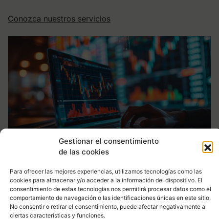
Conozca nuestros servicios
Gestionar el consentimiento
de las cookies
Atención personalizada
Para ofrecer las mejores experiencias, utilizamos tecnologías como las
cookies para almacenar y/o acceder a la información del dispositivo. El
Desde el primer día, codo con codo, hasta la
consentimiento de estas tecnologías nos permitirá procesar datos como el
finalización del trabajo.
comportamiento de navegación o las identificaciones únicas en este sitio.
No consentir o retirar el consentimiento, puede afectar negativamente a
Trabajos finalizados
ciertas características y funciones.